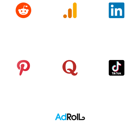
Reddit
Google
LinkedIn
Analytics
Pinterest
Quora
TikTok
Adroll